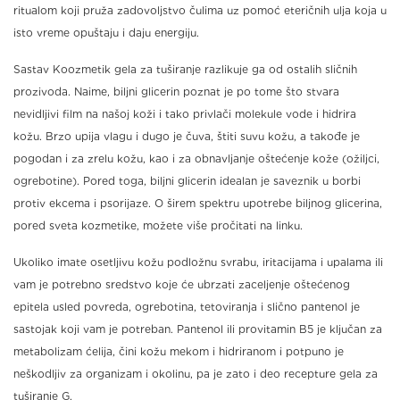
ritualom koji pruža zadovoljstvo čulima uz pomoć eteričnih ulja koja u
isto vreme opuštaju i daju energiju.
Sastav Koozmetik gela za tuširanje razlikuje ga od ostalih sličnih
prozivoda. Naime, biljni glicerin poznat je po tome što stvara
nevidljivi film na našoj koži i tako privlači molekule vode i hidrira
kožu. Brzo upija vlagu i dugo je čuva, štiti suvu kožu, a takođe je
pogodan i za zrelu kožu, kao i za obnavljanje oštećenje kože (ožiljci,
ogrebotine). Pored toga, biljni glicerin idealan je saveznik u borbi
protiv ekcema i psorijaze. O širem spektru upotrebe biljnog glicerina,
pored sveta kozmetike, možete više pročitati na linku.
Ukoliko imate osetljivu kožu podložnu svrabu, iritacijama i upalama ili
vam je potrebno sredstvo koje će ubrzati zaceljenje oštećenog
epitela usled povreda, ogrebotina, tetoviranja i slično pantenol je
sastojak koji vam je potreban. Pantenol ili provitamin B5 je ključan za
metabolizam ćelija, čini kožu mekom i hidriranom i potpuno je
neškodljiv za organizam i okolinu, pa je zato i deo recepture gela za
tuširanje G.