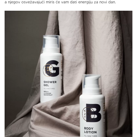
a njegov osvežavajući miris će vam dati energiju za novi dan.