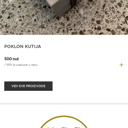
POKLON KUTIJA
500
rsd
+
/ PDV je uračunat u cenu
VIDI SVE PROIZVODE