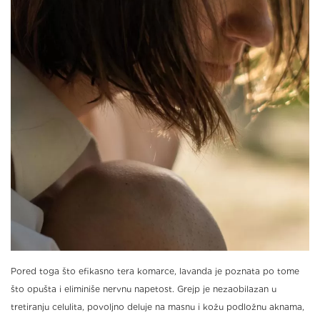
Pored toga što efikasno tera komarce, lavanda je poznata po tome
što opušta i eliminiše nervnu napetost. Grejp je nezaobilazan u
tretiranju celulita, povoljno deluje na masnu i kožu podložnu aknama,