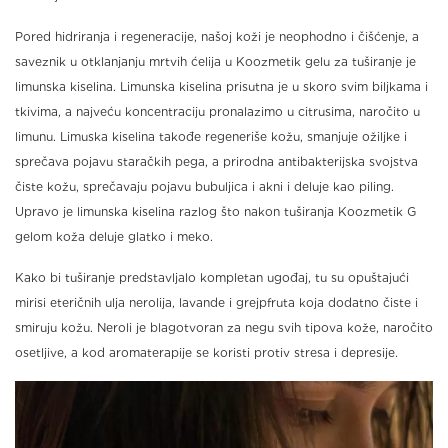
Pored hidriranja i regeneracije, našoj koži je neophodno i čišćenje, a
saveznik u otklanjanju mrtvih ćelija u Koozmetik gelu za tuširanje je
limunska kiselina. Limunska kiselina prisutna je u skoro svim biljkama i
tkivima, a najveću koncentraciju pronalazimo u citrusima, naročito u
limunu. Limuska kiselina takođe regeneriše kožu, smanjuje ožiljke i
sprečava pojavu staračkih pega, a prirodna antibakterijska svojstva
čiste kožu, sprečavaju pojavu bubuljica i akni i deluje kao piling.
Upravo je limunska kiselina razlog što nakon tuširanja Koozmetik G
gelom koža deluje glatko i meko.
Kako bi tuširanje predstavljalo kompletan ugođaj, tu su opuštajući
mirisi eteričnih ulja nerolija, lavande i grejpfruta koja dodatno čiste i
smiruju kožu. Neroli je blagotvoran za negu svih tipova kože, naročito
osetljive, a kod aromaterapije se koristi protiv stresa i depresije.