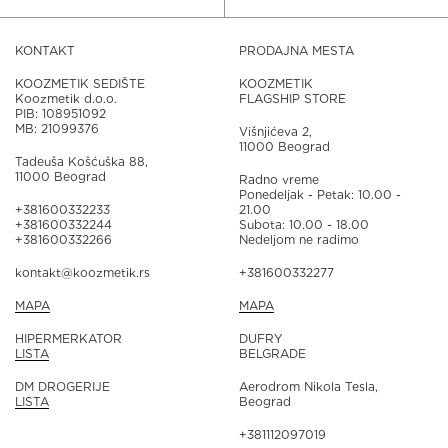
KONTAKT
PRODAJNA MESTA
KOOZMETIK SEDIŠTE
KOOZMETIK
Koozmetik d.o.o.
FLAGSHIP STORE
PIB: 108951092
MB: 21099376
Višnjićeva 2,
11000 Beograd
Tadeuša Košćuška 88,
11000 Beograd
Radno vreme
Ponedeljak - Petak: 10.00 -
+381600332233
21.00
+381600332244
Subota: 10.00 - 18.00
+381600332266
Nedeljom ne radimo
kontakt@koozmetik.rs
+381600332277
MAPA
MAPA
HIPERMERKATOR
DUFRY
LISTA
BELGRADE
DM DROGERIJE
Aerodrom Nikola Tesla,
LISTA
Beograd
+381112097019