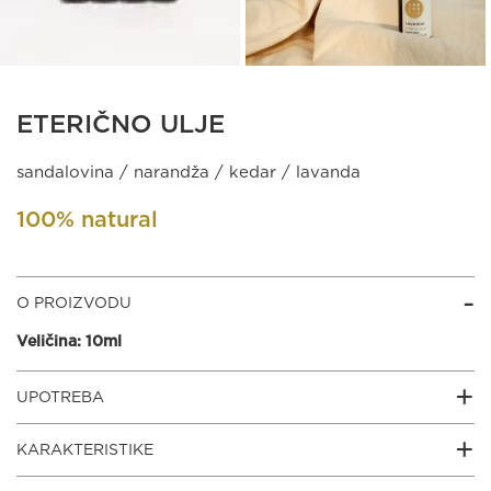
ETERIČNO ULJE
sandalovina / narandža / kedar / lavanda
100% natural
O PROIZVODU
Veličina: 10ml
UPOTREBA
Nije za unutrašnju upotrebu. Čuvati na tamnom i suvom
KARAKTERISTIKE
mestu.
Eterično ulje sandalovine
bogato je antioksidansima, deluje