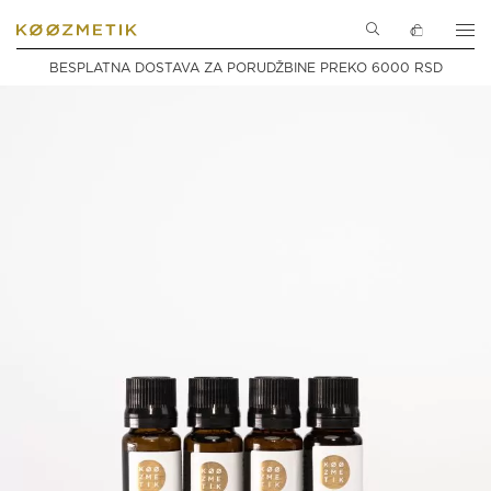
SPECIJALNI
0
PROIZVODI
SASTOJCI
BESPLATNA DOSTAVA ZA PORUDŽBINE PREKO 6000 RSD
AKSESOARI
INSPIRACIJA
POKLON
NOVOSTI
SETOVI