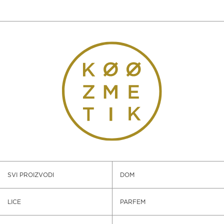
3.260rsd.
SVI PROIZVODI
DOM
LICE
PARFEM