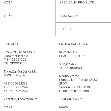
KOSA
SPECIJALNI PROIZVODI
TELO
AKSESOARI
SNIŽENJE
KONTAKT
PRODAJNA MESTA
KOOZMETIK SEDIŠTE
KOOZMETIK
Koozmetik d.o.o.
FLAGSHIP STORE
PIB: 108951092
MB: 21099376
Višnjićeva 2,
11000 Beograd
Tadeuša Košćuška 88,
11000 Beograd
Radno vreme
Ponedeljak - Petak: 10.00 -
+381600332233
21.00
+381600332244
Subota: 10.00 - 18.00
+381600332266
Nedeljom ne radimo
kontakt@koozmetik.rs
+381600332277
MAPA
MAPA