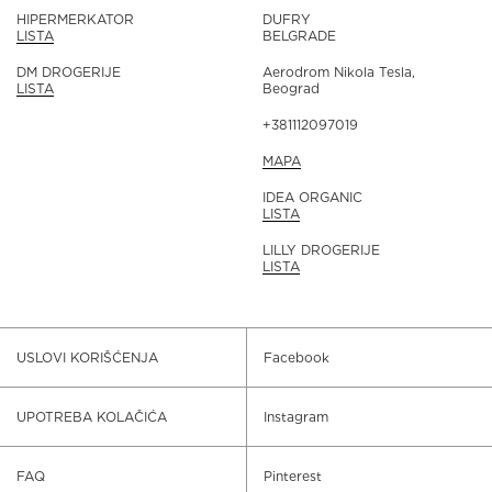
HIPERMERKATOR
DUFRY
LISTA
BELGRADE
DM DROGERIJE
Aerodrom Nikola Tesla,
LISTA
Beograd
+381112097019
MAPA
IDEA ORGANIC
LISTA
LILLY DROGERIJE
LISTA
USLOVI KORIŠĆENJA
Facebook
UPOTREBA KOLAČIĆA
Instagram
FAQ
Pinterest