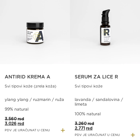
ANTIRID KREMA A
SERUM ZA LICE R
Svi tipovi kože (zrela koža)
Svi tipovi kože
ylang ylang / ruzmarin / ruža
lavanda / sandalovina /
limeta
99% natural
100% natural
Originalna
Trenutna
3.560
rsd
cena
cena
Originalna
Trenutna
3.026
rsd
3.260
rsd
+
je
je:
cena
cena
2.771
rsd
PDV JE URAČUNAT U CENU
+
bila:
3.026rsd.
je
je:
PDV JE URAČUNAT U CENU
3.560rsd.
bila:
2.771rsd.